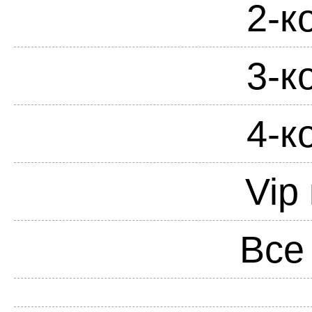
2-к
3-к
4-к
Vip
Все