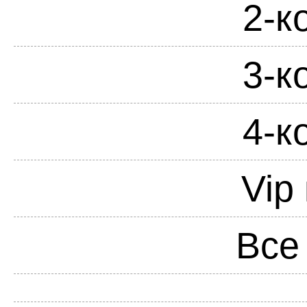
2-к
3-к
4-к
Vip
Все