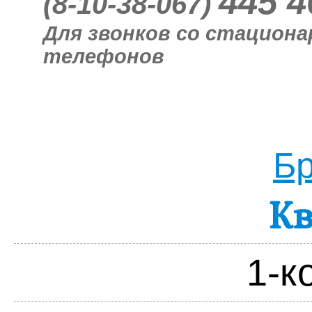
445 4
(8-10-38-067)
Для звонков со стацион
телефонов
Бр
К
1-к