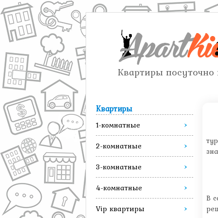
Квартиры посуточно 
Квартиры
1-комнатные
тур
2-комнатные
зна
3-комнатные
4-комнатные
В с
Vip квартиры
ре