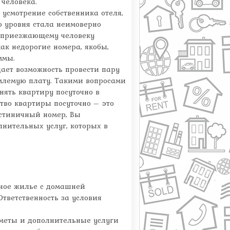
 человека.
усмотрение собственника отеля,
о уровня стала неимоверно
а приезжающему человеку
ак недорогие номера, якобы,
ммы.
дает возможность провести пару
емлемую плату. Такими вопросами
нять квартиру посуточно в
во квартиры посуточно – это
стиничный номер, Вы
лнительных услуг, которых в
тное жилье с домашней
Ответственность за условия
дметы и дополнительные услуги