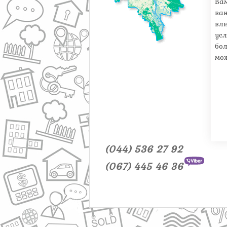
Ва
ва
вл
усл
бо
мо
(044) 536 27 92
(067) 445 46 36