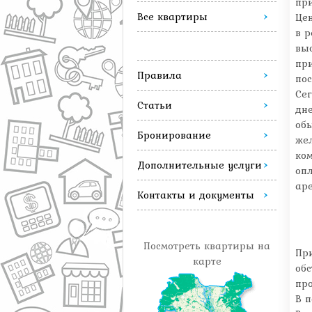
при
Все квартиры
Це
в р
вы
при
Правила
пос
Сег
Статьи
дн
обы
Бронирование
же
ко
Дополнительные услуги
опл
аре
Контакты и документы
Посмотреть квартиры на
Пр
карте
обс
пр
В п