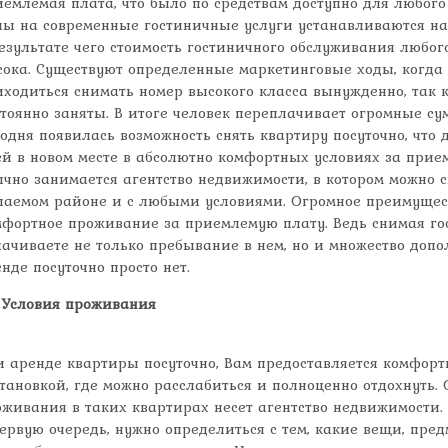
емлемая плата, что было по средствам доступно для любого
ны на современные гостиничные услуги устанавливаются на 
езультате чего стоимость гостиничного обслуживания любог
сока. Существуют определенные маркетинговые ходы, когд
ходиться снимать номер высокого класса вынужденно, так к
тоянно заняты. В итоге человек переплачивает огромные су
одня появилась возможность снять квартиру посуточно, что 
ей в новом месте в абсолютно комфортных условиях за при
чно занимается агентство недвижимости, в котором можно с
лаемом районе и с любыми условиями. Огромное преимущест
мфортное проживание за приемлемую плату. Ведь снимая го
ачиваете не только пребывание в нем, но и множество допо
нде посуточно просто нет.
Условия проживания
и аренде квартиры посуточно, Вам предоставляется комфор
тановкой, где можно расслабиться и полноценно отдохнуть. 
оживания в таких квартирах несет агентство недвижимости.
ервую очередь, нужно определиться с тем, какие вещи, пре